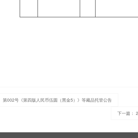
告。
托）第002号《第四版人民币伍圆（黑金5）》等藏品托管公告
下一篇：