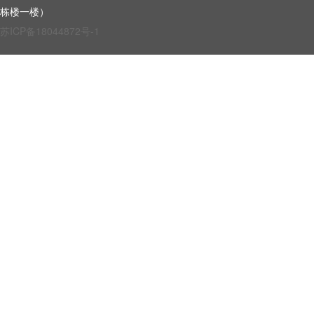
栋楼一楼）
苏ICP备18044872号-1