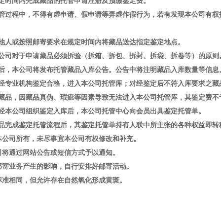
规定时间内完成藏品的托管申请注册及预缴鉴定费。
托管过程中，不得有虚申请、假申请等弄虚作假行为，若有发现本公司有
托他人或按照邮寄要求在规定时间内将藏品送达指定鉴定地点。
本公司对于申请藏品必须拆验（拆箱、拆包、拆封、拆袋、拆卷等）的原则
成后，本公司将发布托管藏品入库公告。公告中将注明藏品入库数量等信息
品经专业机构鉴定合格，进入本公司托管库；对经鉴定后不符入库要求之藏
定藏品，因藏品真伪、瑕疵等因素导致无法进入本公司托管库，其鉴定费不
品经本公司组织鉴定入库后，本公司托管中心向会员出具鉴定托管单。
藏品完成鉴定托管流程后，其鉴定托管单持有人联中所主张的各种权益即转
归本公司所有，未尽事宜本公司有权修改和补充。
公司将通过网站公告或短信方式予以通知。
对邮寄业务产生的影响，自行安排好邮寄活动。
库标准相同，但允许存在自然氧化形成黄斑。