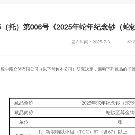
25（托）第006号《2025年蛇年纪念钞（
发布时间：2025-7-3

，
经中藏仓储有限公司（以下简称本公司）研究决定，启动下列藏品的托
藏品全称
2025年蛇年纪念钞（蛇
藏品简称
蛇钞至尊金钩
单位
张
1、新浪物以评级（TCC）67（含67）以上