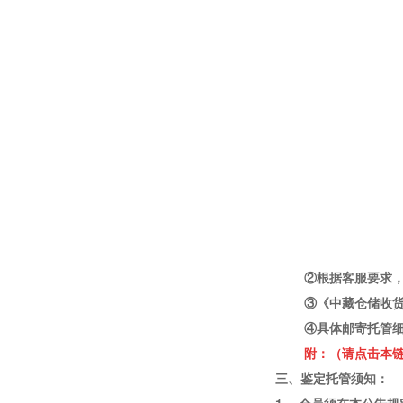
②根据客服要求
③《中藏仓储收
④具体邮寄托管
附：（请点击本链
三、鉴定托管须知：