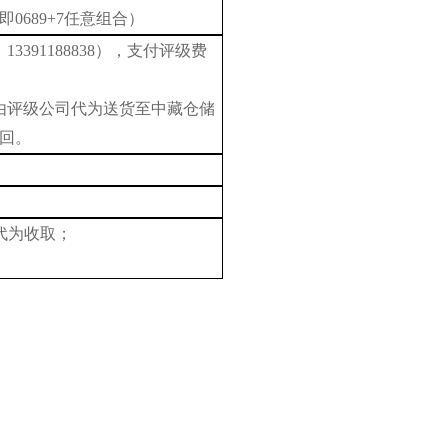
即0689+7任意组合）
：
13391188838
），支付评级费
由评级公司代为送货至中藏仓储
回。
代为收取；