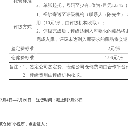
托管标准
2、单张起托，号码至少有1位为7且无12345（
1、
裸钞寄送至评级机构（联系人（陈先生）
用（
10元/张，由评级机构收取）；
评级方式
2、
评级完成后，评级达到入库要求的藏品将
完成入库，评级未达到入库要求的藏品将会退
鉴定费标准
2元/张
仓储费标准
1.96元/张
备注：
1、鉴定公司鉴定费、仓储公司仓储费均由合作平台
2、评级费用由评级机构收取。
5年7月4日—7月20日 送货时间：截止到7月25日
藏仓储
”
小程序
，点击进入；