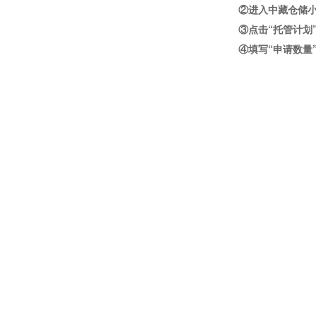
②进入中藏仓储
③点击
“托管计划
④填写
“申请数量