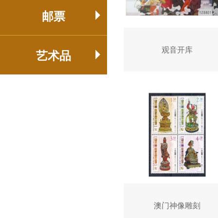
邮票

观音开库
艺术品

澳门神像雕刻