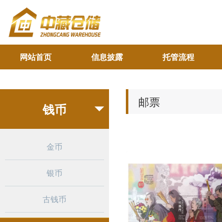
网站首页
信息披露
托管流程
邮票
钱币

金币
银币
古钱币